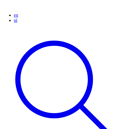
en
nl