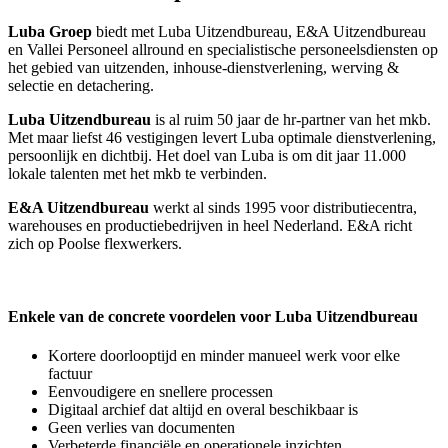
Luba Groep
biedt met Luba Uitzendbureau, E&A Uitzendbureau
en Vallei Personeel allround en specialistische personeelsdiensten op
het gebied van uitzenden, inhouse-dienstverlening, werving &
selectie en detachering.
Luba Uitzendbureau
is al ruim 50 jaar de hr-partner van het mkb.
Met maar liefst 46 vestigingen levert Luba optimale dienstverlening,
persoonlijk en dichtbij. Het doel van Luba is om dit jaar 11.000
lokale talenten met het mkb te verbinden.
E&A Uitzendbureau
werkt al sinds 1995 voor distributiecentra,
warehouses en productiebedrijven in heel Nederland. E&A richt
zich op Poolse flexwerkers.
Enkele van de concrete voordelen voor Luba Uitzendbureau
Kortere doorlooptijd en minder manueel werk voor elke
factuur
Eenvoudigere en snellere processen
Digitaal archief dat altijd en overal beschikbaar is
Geen verlies van documenten
Verbeterde financiële en operationele inzichten