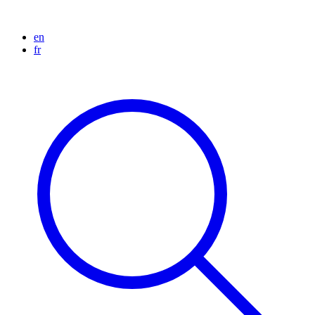
en
fr