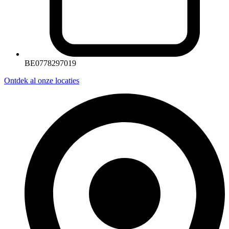
BE0778297019
Ontdek al onze locaties