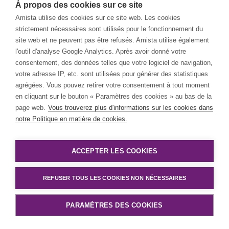
À propos des cookies sur ce site
Amista utilise des cookies sur ce site web. Les cookies
Il n’est pas nécessaire de vendre plus. Vous devez vendre mieux.
strictement nécessaires sont utilisés pour le fonctionnement du
site web et ne peuvent pas être refusés. Amista utilise également
Jan Bultinck
l'outil d'analyse Google Analytics. Après avoir donné votre
consentement, des données telles que votre logiciel de navigation,
Blog
| Digital Adoption
votre adresse IP, etc. sont utilisées pour générer des statistiques
Digital Adoption en action : voici comment nous accélérons la
agrégées. Vous pouvez retirer votre consentement à tout moment
transformation SAP Cloud ERP dans les administrations
en cliquant sur le bouton « Paramètres des cookies » au bas de la
publiques
page web.
Vous trouverez plus d'informations sur les cookies dans
notre Politique en matière de cookies.
La technologie n’est qu’un aspect de l’histoire. Si les gens n’y
adhèrent pas, rien ne bouge. Dans cette agence gouvernementale,
nous nous sommes assurés que les utilisateurs étaient prêts pour
SAP Cloud ERP.
ACCEPTER LES COOKIES
Maggy Van Doorslaer
REFUSER TOUS LES COOKIES NON NÉCESSAIRES
Blog
| Document Management Solutions
PARAMÈTRES DES COOKIES
Peppol et la facturation électronique : 5 mythes que vous
pouvez cesser de croire