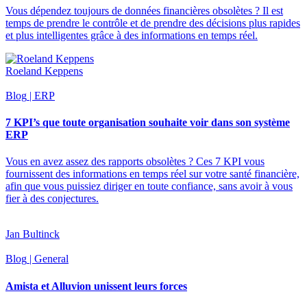
Vous dépendez toujours de données financières obsolètes ? Il est
temps de prendre le contrôle et de prendre des décisions plus rapides
et plus intelligentes grâce à des informations en temps réel.
Roeland Keppens
Blog
| ERP
7 KPI’s que toute organisation souhaite voir dans son système
ERP
Vous en avez assez des rapports obsolètes ? Ces 7 KPI vous
fournissent des informations en temps réel sur votre santé financière,
afin que vous puissiez diriger en toute confiance, sans avoir à vous
fier à des conjectures.
Jan Bultinck
Blog
| General
Amista et Alluvion unissent leurs forces