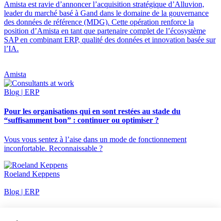
Amista est ravie d’annoncer l’acquisition stratégique d’Alluvion,
leader du marché basé à Gand dans le domaine de la gouvernance
des données de référence (MDG). Cette opération renforce la
position d’Amista en tant que partenaire complet de l’écosystème
SAP en combinant ERP, qualité des données et innovation basée sur
l’IA.
Amista
Blog
| ERP
Pour les organisations qui en sont restées au stade du
“suffisamment bon” : continuer ou optimiser ?
Vous vous sentez à l’aise dans un mode de fonctionnement
inconfortable. Reconnaissable ?
Roeland Keppens
Blog
| ERP
Comment les PME prospères maintiennent leurs ventes sur la
bonne voie au quotidien