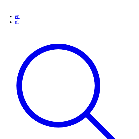
en
nl